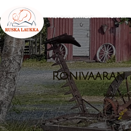
Hevoselämykset
Tunnit

Ronivaaran 
Pihapiiri, pel