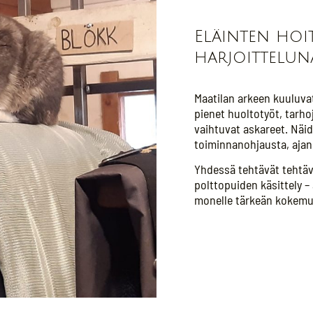
Eläinten hoit
harjoittelun
Maatilan arkeen kuuluvat
pienet huoltotyöt, tarh
vaihtuvat askareet. Näid
toiminnanohjausta, ajanh
Yhdessä tehtävät tehtävä
polttopuiden käsittely –
monelle tärkeän kokemuk