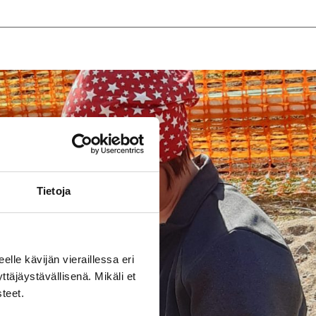
Tietoja
eelle kävijän vieraillessa eri
äjäystävällisenä. Mikäli et
steet.