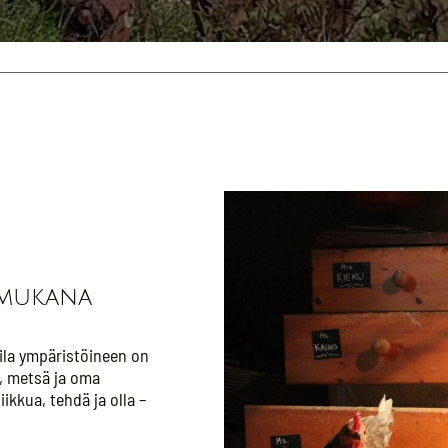
 mukana
tila ympäristöineen on
t, metsä ja oma
ikkua, tehdä ja olla –