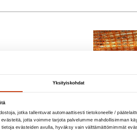
Yksityiskohdat
itä
ostoja, jotka tallentuvat automaattisesti tietokoneelle / päätelaitt
jossa mieli saa
evästeitä, jotta voimme tarjota palvelumme mahdollisimman käytt
tietoja evästeiden avulla, hyväksy vain välttämättömimmät evä