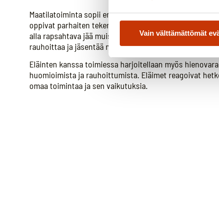
Maatilatoiminta sopii erityisesti heille, jotka hyötyvät 
oppivat parhaiten tekemällä. Metsän tuoksu, hevosen he
Vain välttämättömät ev
alla rapsahtava jää muistuttavat siitä, että olemme osa
rauhoittaa ja jäsentää mieltä.
Eläinten kanssa toimiessa harjoitellaan myös hienovarai
huomioimista ja rauhoittumista. Eläimet reagoivat het
omaa toimintaa ja sen vaikutuksia.