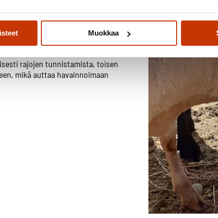
moniaistisesta ympäristöstä ja
ngitys, lintujen äänet ja sormien
ästeet
Muokkaa
 luontoa – tämä itsessään voi
sesti rajojen tunnistamista, toisen
keen, mikä auttaa havainnoimaan