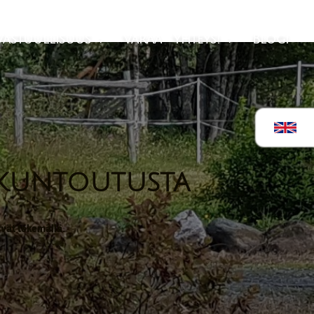
Vastuullisuus
Varaa
Yhteys!
Blogi


 kuntoutusta
yvät tekemällä.