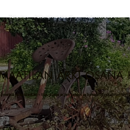
Skip to main content
Terapia - Perhepalvelut
Ronivaara



maatilan arki osana
to, metsä ja kosteikko – tila, jossa arjen taidot ja hengähdyskulmat löyt