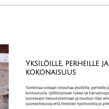
Yksilöille, perheille 
kokonaisuus
Toimintaa voidaan toteuttaa yksilöille, perheille 
kuntoutusta, työllistymisen tukea tai harrastusp
luontevasti hevostoimintaan ja muuhun tilan ar
suomenhevosia että ihmisten hyvinvointia jo pit