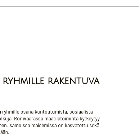
ja ryhmille rakentuva
ja ryhmille osana kuntoutumista, sosiaalista
olkuja. Ronivaarassa maatilatoiminta kytkeytyy
keen: samoissa maisemissa on kasvatettu sekä
kään.