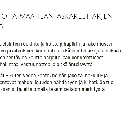
o ja maatilan askareet arjen
a
 eläinten ruokinta ja hoito, pihapiirin ja rakennusten
ojen ja aitauksien kunnostus sekä vuodenaikojen mukaan
en tehtävien kautta harjoitellaan konkreettisesti
allintaa, vastuunottoa ja pitkäjänteisyyttä.
t – kuten veden kanto, heinän jako tai hakkuu- ja
 antavat mahdollisuuden nähdä työn jälki heti. Se tuo
sen siitä, että omalla tekemisellä on merkitystä.