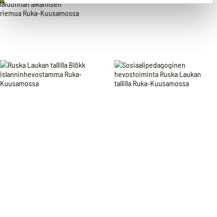
Ruska Laukan tallilla Blökk
islanninhevostamma Ruka-Kuusamossa
Ruska Laukan tallilla kavereiden kanssa
hengailua ja kesä laidunnan alkamisen
riemua Ruka-Kuusamossa
Ruska Laukan tallilla Blökk islanninhevostamma Ruka-
Sosiaalipedagoginen hevostoiminta Ruska Laukan
Kuusamossa
tallilla Ruka-Kuusamossa