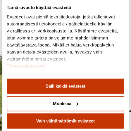
Blökk on syntynyt kulkemaan maastoissa. Blökk menee
Tämä sivusto käyttää evästeitä
isompien joukossa kyselemättä, eikä todellakaan jää
Evästeet ovat pieniä tekstitiedostoja, jotka tallentuvat
jälkeen!
automaattisesti tietokoneelle / päätelaitteelle kävijän
vieraillessa eri verkkosivustoilla. Käytämme evästeitä,
jotta voimme tarjota palvelumme mahdollisimman
käyttäjäystävällisenä. Mikäli et halua verkkopalvelun
saavan tietoja evästeiden avulla, hyväksy vain
välttämättömimmät evästeet.
Tietosuojaseloste
Ruska Laukan tallilla Blökk islanninhevostamma Ruka-Kuusamossa
Salli kaikki evästeet
Muokkaa
Vain välttämättömät evästeet
Ruska Laukan tallilla kesäleiriläisten puuhia hevosten kanssa Ruka-
Kuusamossa