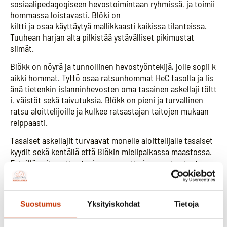
sosiaalipedagogiseen hevostoimintaan ryhmissä, ja toimii
hommassa loistavasti. Blöki on
kiltti ja osaa käyttäytyä mallikkaasti kaikissa tilanteissa.
Tuuhean harjan alta pilkistää ystävälliset pikimustat
silmät.
Blökk on nöyrä ja tunnollinen hevostyöntekijä, jolle sopii k
aikki hommat. Tyttö osaa ratsunhommat HeC tasolla ja lis
änä tietenkin islanninhevosten oma tasainen askellaji töltt
i, väistöt sekä taivutuksia. Blökk on pieni ja turvallinen
ratsu aloittelijoille ja kulkee ratsastajan taitojen mukaan
reippaasti.
Tasaiset askellajit turvaavat monelle aloittelijalle tasaiset
kyydit sekä kentällä että Blökin mielipaikassa maastossa.
Esteillä neito syttyy tosissaan, mutta isommat esteet on
jo jätetty nuoremmille. Välillä pää ja vauhti
korvaavat pienuutta…
Blökk on varmajalkainen ja erittäin reipas. Pikkutamma on
Suostumus
Yksityiskohdat
Tietoja
tottunut kulkemaan erilaisissa maastoissa. Blökk ei
ihmettele uusiakaan asioita, vaan kohtaa ne itsevarmasti.