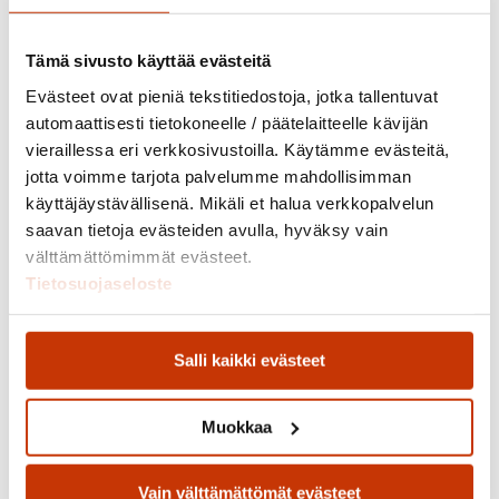
Tämä sivusto käyttää evästeitä
Evästeet ovat pieniä tekstitiedostoja, jotka tallentuvat
automaattisesti tietokoneelle / päätelaitteelle kävijän
vieraillessa eri verkkosivustoilla. Käytämme evästeitä,
jotta voimme tarjota palvelumme mahdollisimman
käyttäjäystävällisenä. Mikäli et halua verkkopalvelun
saavan tietoja evästeiden avulla, hyväksy vain
välttämättömimmät evästeet.
virkeä viri
Tietosuojaseloste
Viri on yksityisomistuksessa, mutta osallistuu
Salli kaikki evästeet
monipuolisesti tuntitoimintaan ja ohjelmiin. Vuonna 2008
syntynyt suomenhevostamma on kokenut ratsu, joka
innostuu monipuolisista tehtävistä ja tykkää kovasti
Muokkaa
vauhdista.
Viri rakastaa touhuta ihmisten kanssa, ja se on aina
Vain välttämättömät evästeet