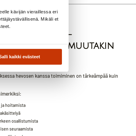
eelle kävijän vieraillessa eri
äjäystävällisenä. Mikäli et
steet.
vosharrastus –
inen voi olla muutakin
stamista
Salli kaikki evästeet
ksessa hevosen kanssa toimiminen on tärkeämpää kuin
simerkiksi:
ja hoitamista
akäsittelyä
 arkeen osallistumista
isen seuraamista