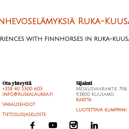
nhevoselämyksiä Ruka-Kuus
ERIENCES WITH FINNHORSES IN RUKA-KUU
Ota yhteyttä
Sijainti
+358 40 5300 603
Meskusvaarantie 79b
info@ruskalaukka.fi
93800 Kuusamo
Kartta
Varausehdot
Luotettava kumppani
Tietosuojaseloste