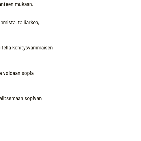
ilanteen mukaan.
amista, talliarkea,
nitella kehitysvammaisen
ta voidaan sopia
valitsemaan sopivan