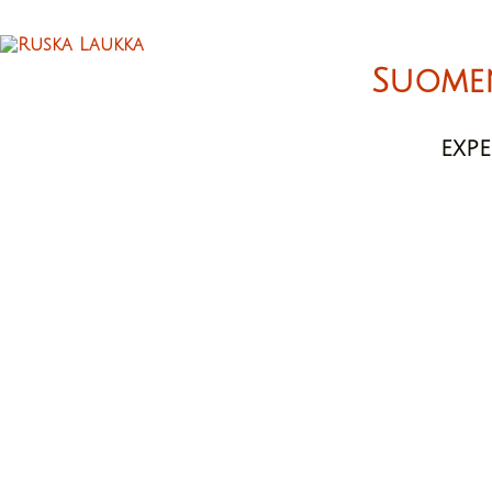
Suome
EXP