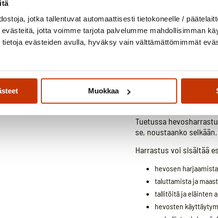
itä
ostoja, jotka tallentuvat automaattisesti tietokoneelle / päätelaitt
evästeitä, jotta voimme tarjota palvelumme mahdollisimman käytt
tietoja evästeiden avulla, hyväksy vain välttämättömimmät evä
Tuettu he
harrastam
kuin ratsa
ästeet
Muokkaa
Tuetussa hevosharrastu
se, noustaanko selkään.
Harrastus voi sisältää e
hevosen harjaamista 
taluttamista ja maast
tallitöitä ja eläinten
hevosten käyttäytym