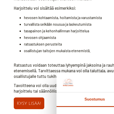
Harjoittelu voi sisältää esimerkiksi:
hevosen kohtaamista, hoitamista ja varustamista
turvallista selkään nousua ja laskeutumista
tasapainon ja kehonhallinnan harjoittelua
hevosen ohjaamista
ratsastuksen perusteita
osallistujan taitojen mukaista etenemistä.
Ratsastus voidaan toteuttaa lyhyempinä jaksoina ja rau
etenemisellä. Tarvittaessa mukana voi olla taluttaja, avu
osallistujalle tuttu tukihenkilö.
Tavoitteena voi olla uuden harrastuksen aloittaminen, r
harjoittelu tai säännöllisen harrastuspaikan löytäminen.
Suostumus
Kysy lisää!