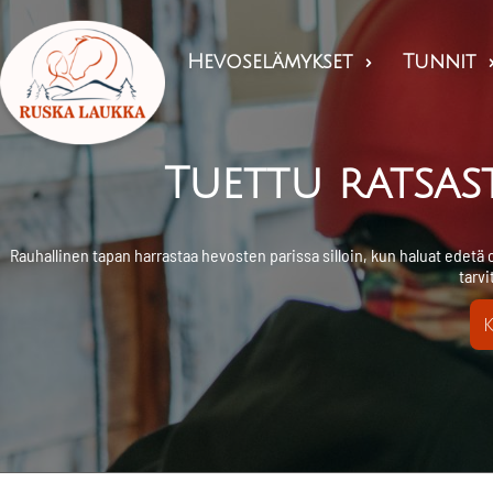
Hevoselämykset
Tunnit

Tuettu ratsas
Rauhallinen tapan harrastaa hevosten parissa silloin, kun haluat edetä oma
tarv