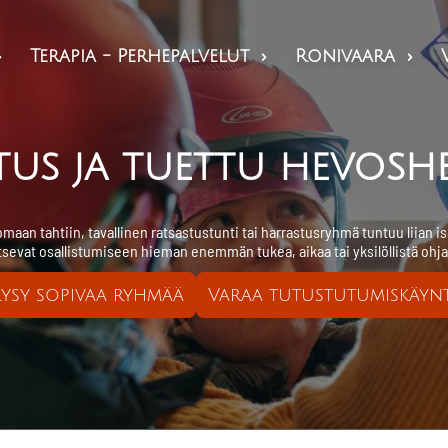
Skip to main content
Terapia - Perhepalvelut
Ronivaara



tus ja tuettu hevos
an tahtiin, tavallinen ratsastustunti tai harrastusryhmä tuntuu liian isolta
itsevat osallistumiseen hieman enemmän tukea, aikaa tai yksilöllistä ohja
kysy sopivaa ryhmää
Varaa tutustutumiskäynt