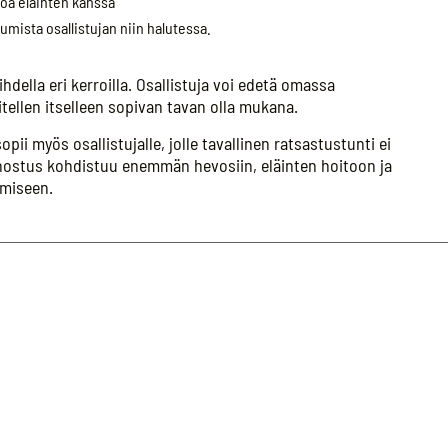
loa eläinten kanssa
mista osallistujan niin halutessa.
hdella eri kerroilla. Osallistuja voi edetä omassa
itellen itselleen sopivan tavan olla mukana.
ii myös osallistujalle, jolle tavallinen ratsastustunti ei
innostus kohdistuu enemmän hevosiin, eläinten hoitoon ja
amiseen.