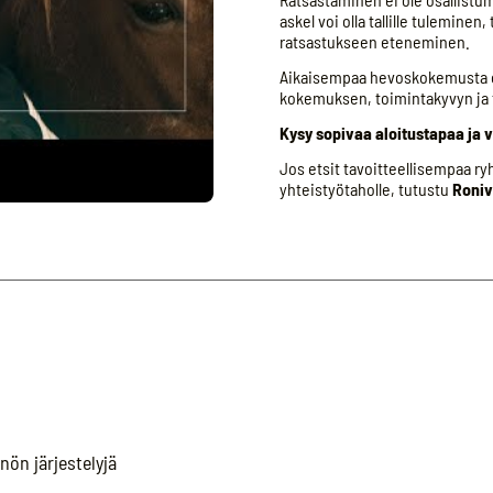
askel voi olla tallille tulemine
ratsastukseen eteneminen.
Aikaisempaa hevoskokemusta ei 
kokemuksen, toimintakyvyn ja 
Kysy sopivaa aloitustapaa ja 
Jos etsit tavoitteellisempaa r
yhteistyötaholle, tutustu
Roniv
ön järjestelyjä