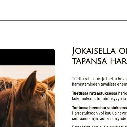
Jokaisella 
tapansa har
Tuettu ratsastus ja tuettu hevosh
harrastamiseen tavallista enemm
Tuetussa ratsastuksessa
harjo
kokemuksen, toimintakyvyn ja
Tuetussa hevosharrastuksess
Harrastukseen voi kuulua hevose
seuraamista ja rauhallista yhd
Ratsastaminen ei ole osallistum