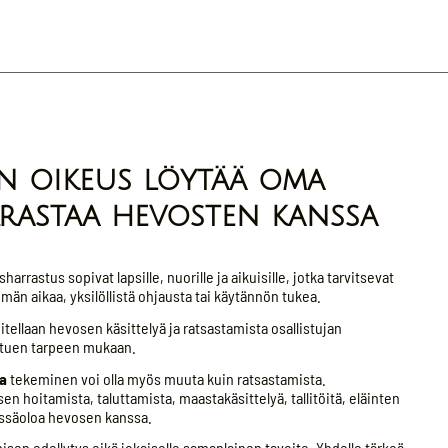
on oikeus löytää oma
rastaa hevosten kanssa
arrastus sopivat lapsille, nuorille ja aikuisille, jotka tarvitsevat
än aikaa, yksilöllistä ohjausta tai käytännön tukea.
itellaan hevosen käsittelyä ja ratsastamista osallistujan
 tuen tarpeen mukaan.
a
tekeminen voi olla myös muuta kuin ratsastamista.
n hoitamista, taluttamista, maastakäsittelyä, tallitöitä, eläinten
essäoloa hevosen kanssa.
isen edellytys eikä jokaiselle samanlainen tavoite. Yhdelle tärkeä