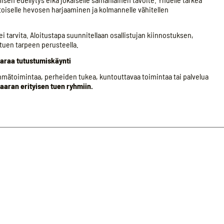
n, toiselle hevosen harjaaminen ja kolmannelle vähitellen
tarvita. Aloitustapa suunnitellaan osallistujan kiinnostuksen,
tuen tarpeen perusteella.
varaa tutustumiskäynti
yhmätoimintaa, perheiden tukea, kuntouttavaa toimintaa tai palvelua
aaran erityisen tuen ryhmiin.