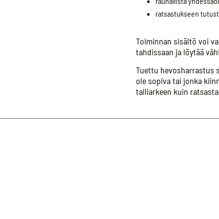
rauhallista yhdessäo
ratsastukseen tutustu
Toiminnan sisältö voi vai
tahdissaan ja löytää väh
Tuettu hevosharrastus sop
ole sopiva tai jonka ki
talliarkeen kuin ratsast