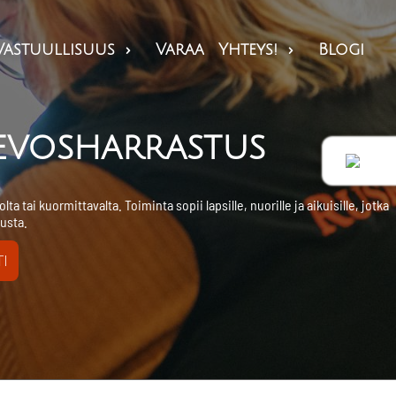
Vastuullisuus
Varaa
Yhteys!
Blogi


hevosharrastus
 tai kuormittavalta. Toiminta sopii lapsille, nuorille ja aikuisille, jotka
usta.
i