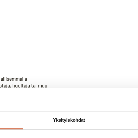
hallisemmalla
staja, huoltaja tai muu
atsastustaitojen
Yksityiskohdat