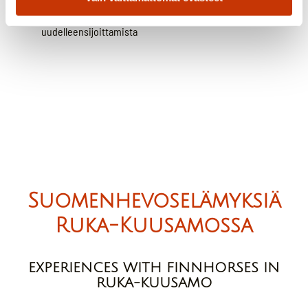
Turvata lapsen kasvua ja kehitystä ehkäisemään
uudelleensijoittamista
Suomenhevoselämyksiä
Ruka-Kuusamossa
EXPERIENCES WITH FINNHORSES IN
RUKA-KUUSAMO