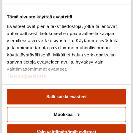
Tämä sivusto käyttää evästeitä
Evästeet ovat pieniä tekstitiedostoja, jotka tallentuvat
Rinnallakulkien
automaattisesti tietokoneelle / päätelaitteelle kävijän
vieraillessa eri verkkosivustoilla. Käytämme evästeitä,
jotta voimme tarjota palvelumme mahdollisimman
Tarjoamme jälkihuollon palveluita sijaishuollon tai pitkän
käyttäjäystävällisenä. Mikäli et halua verkkopalvelun
avohuollon sijoituksen jälkeen. Kokonaisvaltaista tukea
saavan tietoja evästeiden avulla, hyväksy vain
lapsille ja nuorille monipuolisin menetelmin.
välttämättömimmät evästeet.
Tavoitteena voi olla:
Tietosuojaseloste
Tukea kotiutumista tai itsenäistymistä
Tukea opiskeluja ja integroitumista opintoihin
Salli kaikki evästeet
Lisätä itsenäistä asianhoitoa ja selviämistä
Aikuistumisen tuki, arjen ja aikuisuuden taitoja
Muokkaa
Itsenäisen arjen valmiuksia ja taitoja nuorille
Perheen jälleenyhdistäminen, sekä lapsen että
vanhemman tuki
Vain välttämättömät evästeet