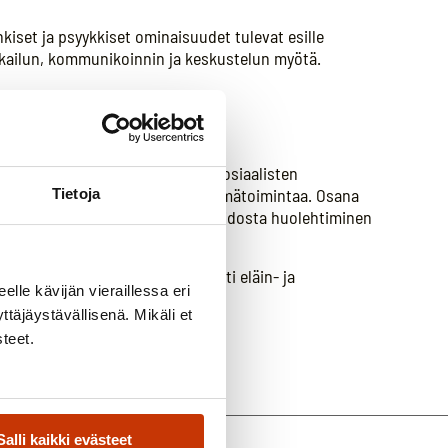
nkiset ja psyykkiset ominaisuudet tulevat esille
kkailun, kommunikoinnin ja keskustelun myötä.
, että ryhmässä
monipuolista mielenterveyttä, sosiaalisten
outumista tukevaa yksilö- ja ryhmätoimintaa. Osana
Tietoja
verkoston ja asiakkaan yhteydenpidosta huolehtiminen
t, yksilö-, että ryhmämuotoisesti eläin- ja
eelle kävijän vieraillessa eri
llisten eläinten kanssa.
äjäystävällisenä. Mikäli et
steet.
Salli kaikki evästeet