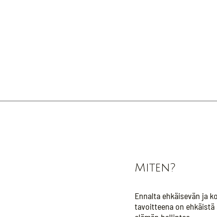
Miten?
Ennalta ehkäisevän ja 
tavoitteena on ehkäistä 
elämän hallintaa.