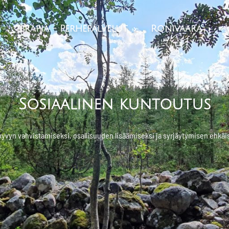
Skip to main content
Terapia - Perhepalvelut
Ronivaara



Sosiaalinen kuntoutus
yvyn vahvistamiseksi, osallisuuden lisäämiseksi ja syrjäytymisen ehkä