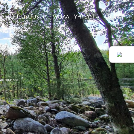
Vastuullisuus
Varaa
Yhteys!
Blogi


isemiseksi