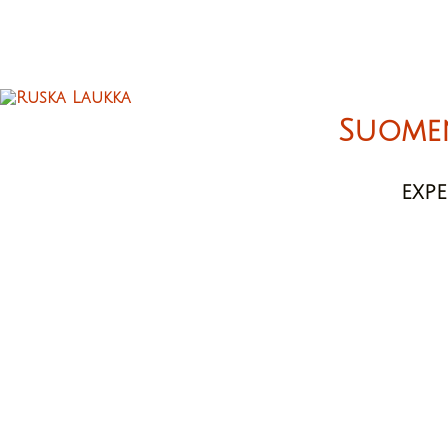
Suome
EXP