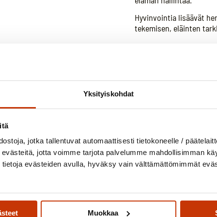
Hyvinvointia lisäävät he
tekemisen, eläinten tar
Sekä yksin
Järjestämme tilallamme 
vuorovaikutusta ja kunt
Yksityiskohdat
palvelua voi olla myös 
tapaamisten välillä.
itä
Toiminnalliset menetelmä
ostoja, jotka tallentuvat automaattisesti tietokoneelle / päätelaitt
luontoavusteisesti turva
evästeitä, jotta voimme tarjota palvelumme mahdollisimman käytt
tietoja evästeiden avulla, hyväksy vain välttämättömimmät evä
ästeet
Muokkaa