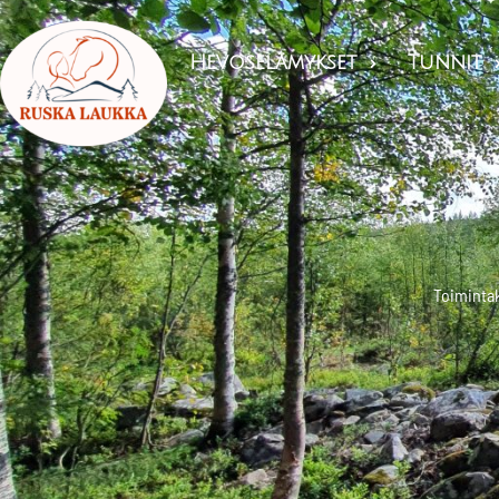
Hevoselämykset
Tunnit

Toimintak