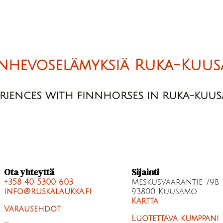
nhevoselämyksiä Ruka-Kuus
ERIENCES WITH FINNHORSES IN RUKA-KUU
Ota yhteyttä
Sijainti
+358 40 5300 603
Meskusvaarantie 79b
info@ruskalaukka.fi
93800 Kuusamo
Kartta
Varausehdot
Luotettava kumppani