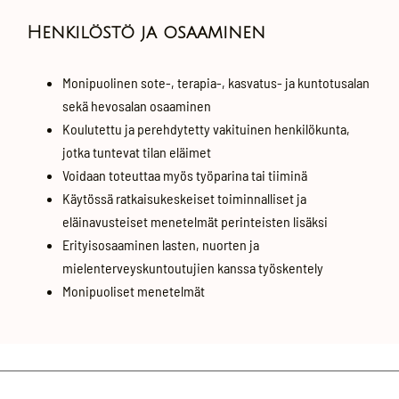
Henkilöstö ja osaaminen
Monipuolinen sote-, terapia-, kasvatus- ja kuntotusalan
sekä hevosalan osaaminen
Koulutettu ja perehdytetty vakituinen henkilökunta,
jotka tuntevat tilan eläimet
Voidaan toteuttaa myös työparina tai tiiminä
Käytössä ratkaisukeskeiset toiminnalliset ja
eläinavusteiset menetelmät perinteisten lisäksi
Erityisosaaminen lasten, nuorten ja
mielenterveyskuntoutujien kanssa työskentely
Monipuoliset menetelmät