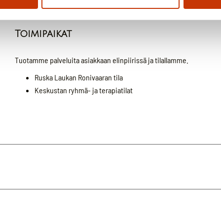
Toimipaikat
Tuotamme palveluita asiakkaan elinpiirissä ja tilallamme.
Ruska Laukan Ronivaaran tila
Keskustan ryhmä- ja terapiatilat