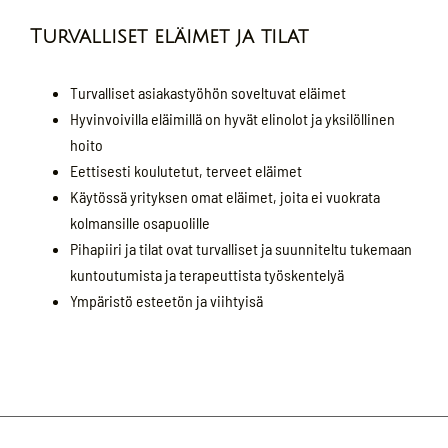
Turvalliset eläimet ja tilat
Turvalliset asiakastyöhön soveltuvat eläimet
Hyvinvoivilla eläimillä on hyvät elinolot ja yksilöllinen
hoito
Eettisesti koulutetut, terveet eläimet
Käytössä yrityksen omat eläimet, joita ei vuokrata
kolmansille osapuolille
Pihapiiri ja tilat ovat turvalliset ja suunniteltu tukemaan
kuntoutumista ja terapeuttista työskentelyä
Ympäristö esteetön ja viihtyisä