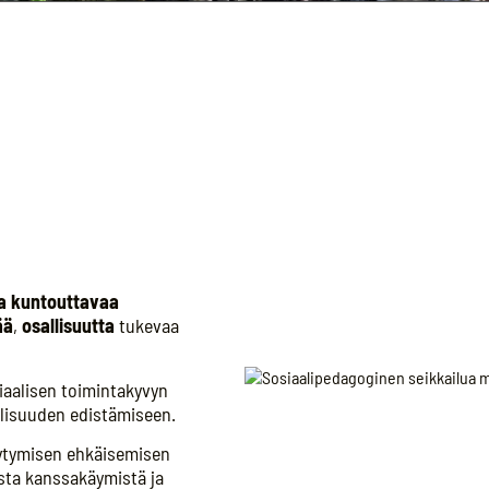
a kuntouttavaa
ää
,
osallisuutta
tukevaa
iaalisen toimintakyvyn
llisuuden edistämiseen.
jäytymisen ehkäisemisen
ista kanssakäymistä ja